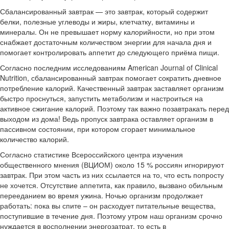
Сбалансированный завтрак — это завтрак, который содержит
белки, полезные углеводы и жиры, клетчатку, витамины и
минералы. Он не превышает норму калорийности, но при этом
снабжает достаточным количеством энергии для начала дня и
помогает контролировать аппетит до следующего приёма пищи.
Согласно последним исследованиям American Journal of Clinical
Nutrition, сбалансированный завтрак помогает сократить дневное
потребление калорий. Качественный завтрак заставляет организм
быстро проснуться, запустить метаболизм и настроиться на
активное сжигание калорий. Поэтому так важно позавтракать перед
выходом из дома! Ведь пропуск завтрака оставляет организм в
пассивном состоянии, при котором сгорает минимальное
количество калорий.
Согласно статистике Всероссийского центра изучения
общественного мнения (ВЦИОМ) около 15 % россиян игнорируют
завтрак. При этом часть из них ссылается на то, что есть попросту
не хочется. Отсутствие аппетита, как правило, вызвано обильным
перееданием во время ужина. Ночью организм продолжает
работать: пока вы спите – он расходует питательные вещества,
поступившие в течение дня. Поэтому утром наш организм срочно
нуждается в восполнении энергозатрат, то есть в