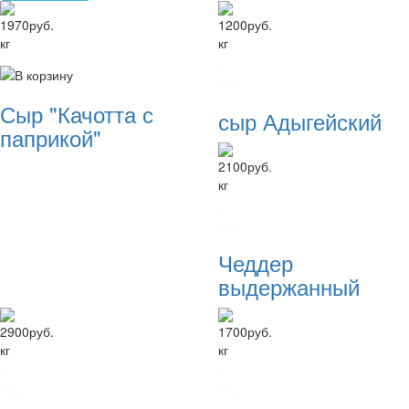
1970
руб.
1200
руб.
кг
кг
Сыр "Качотта с
сыр Адыгейский
паприкой"
2100
руб.
кг
Чеддер
выдержанный
2900
руб.
1700
руб.
кг
кг