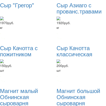
Сыр "Грегор"
Сыр Азиаго с
прованс.травами
1970
руб.
1920
руб.
кг
кг
Сыр Качотта с
Сыр Качотта
пожитником
классическая
150
руб.
200
руб.
шт
шт
Магнит малый
Магнит большой
Обнинская
Обнинская
сыроварня
сыроварня